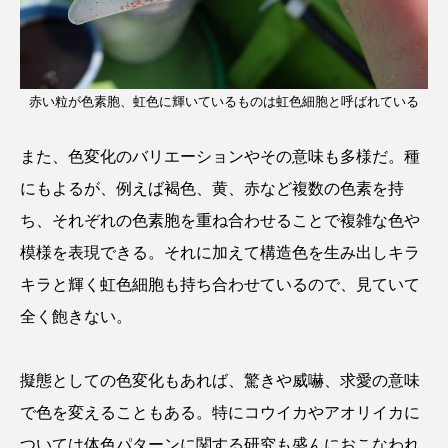
赤い粒が色素胞、虹色に輝いているものは虹色細胞と呼ばれている
また、色変化のバリエーションやその意味も多様だ。種
にもよるが、例えば褐色、黄、赤など複数の色素を持
ち、それぞれの色素胞を重ね合わせることで複雑な色や
模様を表現できる。それに加えて構造色を生み出しキラ
キラと輝く虹色細胞も持ち合わせているので、見ていて
全く飽きない。
擬態としての色変化もあれば、驚きや威嚇、求愛の意味
で色を変えることもある。特にコウイカやアオリイカに
ついては体色パターンに関する研究も盛んにおこなわれ