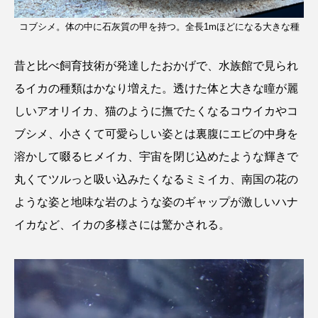
コブシメ。体の中に石灰質の甲を持つ。全長1mほどになる大きな種
昔と比べ飼育技術が発達したおかげで、水族館で見られ
るイカの種類はかなり増えた。透けた体と大きな瞳が麗
しいアオリイカ、猫のように撫でたくなるコウイカやコ
ブシメ、小さくて可愛らしい姿とは裏腹にエビの中身を
溶かして啜るヒメイカ、宇宙を閉じ込めたような輝きで
丸くてツルっと吸い込みたくなるミミイカ、南国の花の
ような姿と地味な岩のような姿のギャップが激しいハナ
イカなど、イカの多様さには驚かされる。