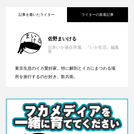
記事を書いたライター
ライターの新着記事
おいしそう、のその先へ──イカを『見
2025.07.10
佐野まいける
日本いか連合所属、『いか生活』編集
長
る』楽しみ｜イカ沼通信 Vol.1
東京生息のイカ愛好家。特に解剖とイカにまつわる場
所を旅行するのが好き。飲兵衛。