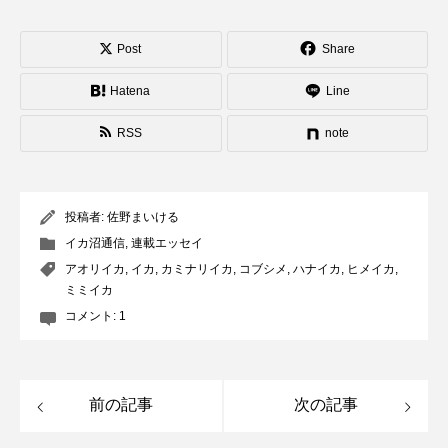
Post
Share
Hatena
Line
RSS
note
投稿者:
佐野まいける
イカ沼通信
,
連載エッセイ
アオリイカ
,
イカ
,
カミナリイカ
,
コブシメ
,
ハナイカ
,
ヒメイカ
,
ミミイカ
コメント:
1
前の記事
次の記事