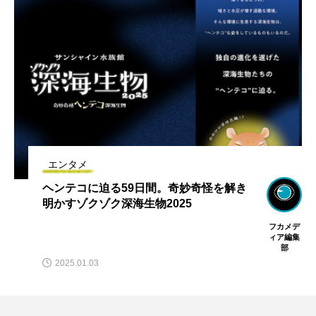
エンタメ
謎の深海汁も限定復活。サンシャイン水
族館のゾクゾク深海生物2024に潜入して
みた
脈 脈子
2024.01.27