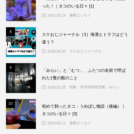
った！｜タコのいる日々 [1]
連載エッセイ
2025.05.14
8
8
スケおじジャーナル［3］海溝とトラフはどう
違う？
スケおじジャーナル
2026.06.05
9
9
「みらい」と「むつ」、ふたつの名前で呼ば
れた1隻の船のこと
特集：海洋地球研究船「みらい」
2026.02.20
10
1
初めて飼ったタコ：うめぼし物語（後編）｜
タコのいる日々 [3]
連載エッセイ
2025.06.11