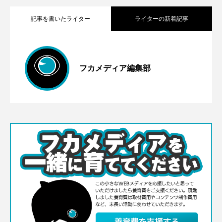
記事を書いたライター
ライターの新着記事
船はいないけど思い出がいっぱい。
2026.07.12
フカメディア編集部
深海生物とおばけの深い関係に注目。新
2026.06.29
JAMSTECむつ研究所7月20日に一般公開
スケおじジャーナル［3］海溝とトラフは
2026.06.05
潟・うみがたりで「ひやっと海のおばけ
どう違う？
展」開催