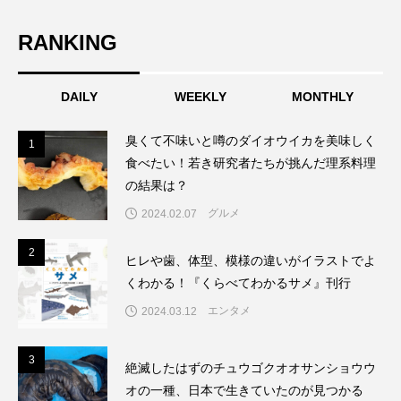
RANKING
DAILY
WEEKLY
MONTHLY
臭くて不味いと噂のダイオウイカを美味しく
1
1
食べたい！若き研究者たちが挑んだ理系料理
の結果は？
グルメ
2024.02.07
2
2
ヒレや歯、体型、模様の違いがイラストでよ
くわかる！『くらべてわかるサメ』刊行
エンタメ
2024.03.12
3
3
絶滅したはずのチュウゴクオオサンショウウ
オの一種、日本で生きていたのが見つかる