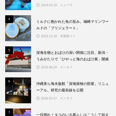
ニュース
2024.03.19
4
4
ミルクに抱かれた魚の旨み。城崎マリンワー
ルドの「ブリジェラート」
水族館メシ
2023.12.30
5
5
深海生物とおばけの深い関係に注目。新潟・
うみがたりで「ひやっと海のおばけ展」開催
エンタメ
2026.06.29
6
6
沖縄美ら海水族館「深海探検の部屋」リニュ
ーアル。研究の最前線を公開
エンタメ
2026.03.27
7
7
一目惚れ！タコのいる暮らしはこうして始ま