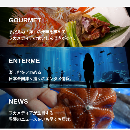
GOURMET
まだ見ぬ「海」の美味を求めて
フカメディアの食いしんぼうがゆく。
ENTERME
楽しむをフカめる
日本全国津々浦々のエンタメ情報。
NEWS
フカメディアが注目する
界隈のニュースをいち早くお届け。