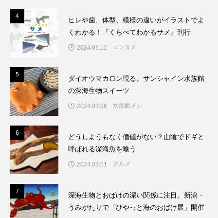
4
4
ヒレや歯、体型、模様の違いがイラストでよ
くわかる！『くらべてわかるサメ』刊行
エンタメ
2024.03.12
5
5
ダイオウマカロン現る。サンシャイン水族館
の深海生物スイーツ
水族館メシ
2024.03.06
6
6
どうしようもなく価値がない？山陰でドギと
呼ばれる深海魚を喰う
グルメ
2024.03.01
7
7
深海生物とおばけの深い関係に注目。新潟・
うみがたりで「ひやっと海のおばけ展」開催