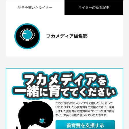
記事を書いたライター
ライターの新着記事
船はいないけど思い出がいっぱい。
2026.07.12
フカメディア編集部
深海生物とおばけの深い関係に注目。新
2026.06.29
JAMSTECむつ研究所7月20日に一般公開
スケおじジャーナル［3］海溝とトラフは
2026.06.05
潟・うみがたりで「ひやっと海のおばけ
どう違う？
展」開催