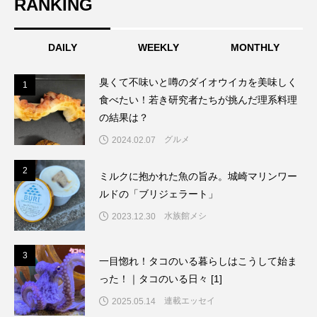
RANKING
DAILY
WEEKLY
MONTHLY
臭くて不味いと噂のダイオウイカを美味しく
1
1
食べたい！若き研究者たちが挑んだ理系料理
の結果は？
グルメ
2024.02.07
2
2
ミルクに抱かれた魚の旨み。城崎マリンワー
ルドの「ブリジェラート」
水族館メシ
2023.12.30
3
3
一目惚れ！タコのいる暮らしはこうして始ま
った！｜タコのいる日々 [1]
連載エッセイ
2025.05.14