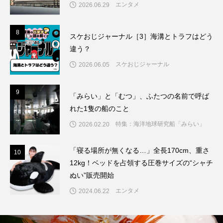
エンタメ
2026.06.29
8
8
スケおじジャーナル［3］海溝とトラフはどう
違う？
スケおじジャーナル
2026.06.05
9
9
「みらい」と「むつ」、ふたつの名前で呼ば
れた1隻の船のこと
特集：海洋地球研究船「みらい」
2026.02.20
「寝る場所が無くなる…」全長170cm、重さ
1
10
12kg！ベッドを占領する圧巻サイズの“シャチ
ぬい”販売開始
エンタメ
2024.06.22