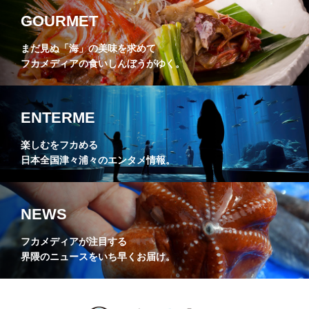
GOURMET
まだ見ぬ「海」の美味を求めて
フカメディアの食いしんぼうがゆく。
ENTERME
楽しむをフカめる
日本全国津々浦々のエンタメ情報。
NEWS
フカメディアが注目する
界隈のニュースをいち早くお届け。