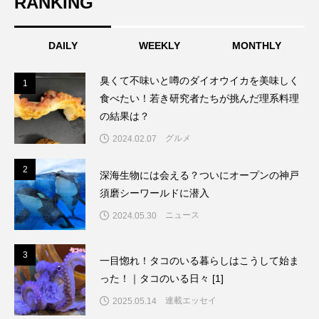
RANKING
DAILY
WEEKLY
MONTHLY
臭くて不味いと噂のダイオウイカを美味しく
1
1
食べたい！若き研究者たちが挑んだ理系料理
の結果は？
グルメ
2024.02.07
2
2
深海生物には会える？ついにオープンの神戸
須磨シーワールドに潜入
ニュース
2024.05.30
3
3
一目惚れ！タコのいる暮らしはこうして始ま
った！｜タコのいる日々 [1]
連載エッセイ
2025.05.14