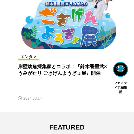
エンタメ
岸壁幼魚採集家とコラボ！『鈴木香里武×
うみがたり ごきげんようぎょ展』開催
フカメデ
ィア編集
部
2024.03.14
FEATURED