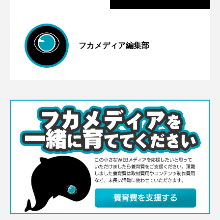
船はいないけど思い出がいっぱい。
2026.07.12
フカメディア編集部
深海生物とおばけの深い関係に注目。新
2026.06.29
JAMSTECむつ研究所7月20日に一般公開
スケおじジャーナル［3］海溝とトラフは
2026.06.05
潟・うみがたりで「ひやっと海のおばけ
どう違う？
展」開催