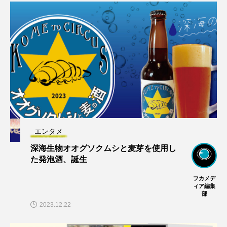
エンタメ
深海生物オオグソクムシと麦芽を使用し
た発泡酒、誕生
フカメデ
ィア編集
部
2023.12.22