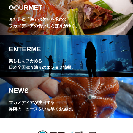
GOURMET
まだ見ぬ「海」の美味を求めて
フカメディアの食いしんぼうがゆく。
ENTERME
楽しむをフカめる
日本全国津々浦々のエンタメ情報。
NEWS
フカメディアが注目する
界隈のニュースをいち早くお届け。