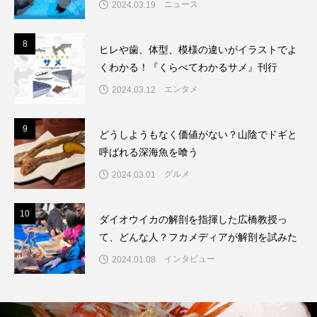
ニュース
2024.03.19
8
8
ヒレや歯、体型、模様の違いがイラストでよ
くわかる！『くらべてわかるサメ』刊行
エンタメ
2024.03.12
9
9
どうしようもなく価値がない？山陰でドギと
呼ばれる深海魚を喰う
グルメ
2024.03.01
10
1
ダイオウイカの解剖を指揮した広橋教授っ
て、どんな人？フカメディアが解剖を試みた
インタビュー
2024.01.08