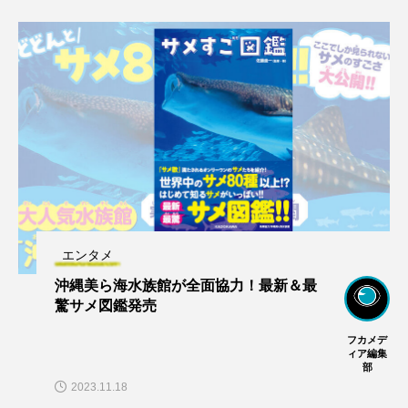
エンタメ
沖縄美ら海水族館が全面協力！最新＆最
驚サメ図鑑発売
フカメデ
ィア編集
部
2023.11.18