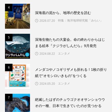
4
4
深海底の泥から、地球の歴史を読む
特集：海洋地球研究船「みらい」
2026.07.20
5
5
深海生物たちの大宴会。命の終わりからはじ
まる絵本『クジラがしんだら』9月発売
エンタメ
2024.08.22
6
6
メンダコやノコギリザメも折れる！1枚の折り
紙で“オモシロいきもの”をつくる
エンタメ
2024.05.20
7
7
絶滅したはずのチュウゴクオオサンショウウ
オの一種、日本で生きていたのが見つかる