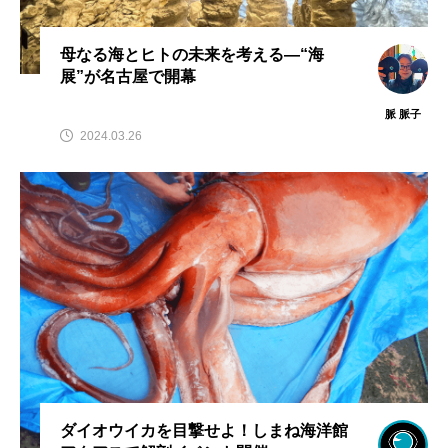
母なる海とヒトの未来を考える—“海
展”が名古屋で開幕
脈 脈子
2024.03.26
ダイオウイカを目撃せよ！しまね海洋館