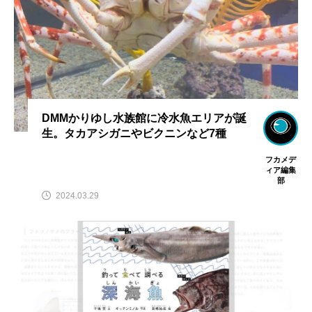
DMMかりゆし水族館に冷水魚エリアが誕
生。タカアシガニやビクニンなど7種
フカメデ
ィア編集
部
2024.03.29