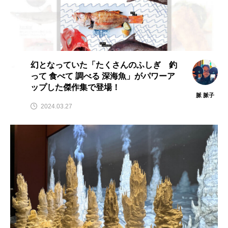
幻となっていた「たくさんのふしぎ 釣
って 食べて 調べる 深海魚」がパワーア
ップした傑作集で登場！
脈 脈子
2024.03.27