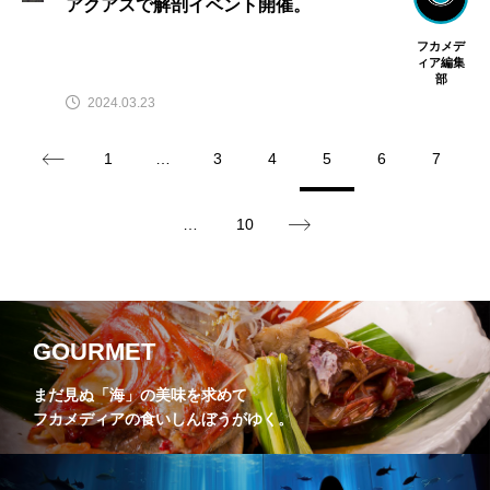
アクアスで解剖イベント開催。
フカメデ
ィア編集
部
2024.03.23
1
…
3
4
5
6
7
…
10
GOURMET
まだ見ぬ「海」の美味を求めて
フカメディアの食いしんぼうがゆく。