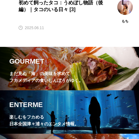
初めて飼ったタコ：うめぼし物語（後
編）｜タコのいる日々 [3]
もち
2025.06.11
GOURMET
まだ見ぬ「海」の美味を求めて
フカメディアの食いしんぼうがゆく。
ENTERME
楽しむをフカめる
日本全国津々浦々のエンタメ情報。