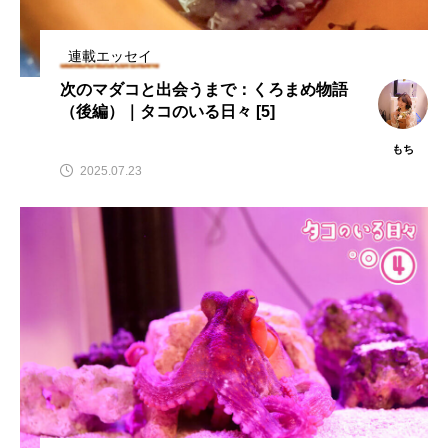
連載エッセイ
次のマダコと出会うまで：くろまめ物語
（後編）｜タコのいる日々 [5]
もち
2025.07.23