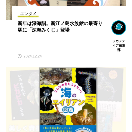
エンタメ
新年は深海詣。新江ノ島水族館の最寄り
駅に「深海みくじ」登場
フカメデ
ィア編集
部
2024.12.24