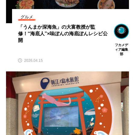
グルメ
「うんまか深海魚」の大富教授が監
修！“海底人”×味ぽんの海底ぽんレシピ公
開
フカメデ
ィア編集
部
2026.04.15