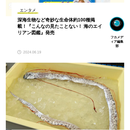
エンタメ
深海生物など奇妙な生命体約100種掲
載！『こんなの見たことない！ 海のエイ
リアン図鑑』発売
フカメデ
ィア編集
部
2024.06.19