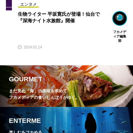
エンタメ
生物ライター 平坂寛氏が登場！仙台で
『深海ナイト水族館』開催
フカメデ
ィア編集
部
2024.02.14
GOURMET
まだ見ぬ「海」の美味を求めて
フカメディアの食いしんぼうがゆく。
ENTERME
楽しむをフカめる