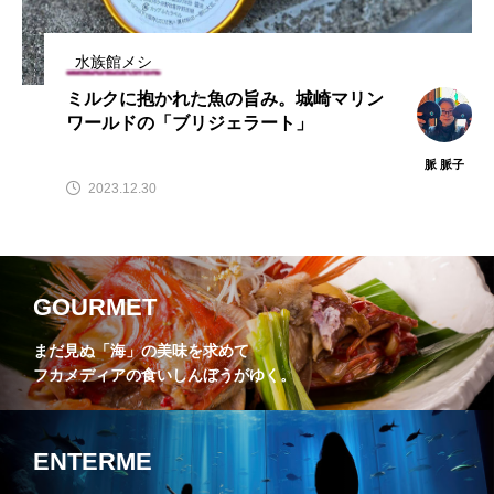
水族館メシ
ミルクに抱かれた魚の旨み。城崎マリン
ワールドの「ブリジェラート」
脈 脈子
2023.12.30
GOURMET
まだ見ぬ「海」の美味を求めて
フカメディアの食いしんぼうがゆく。
ENTERME