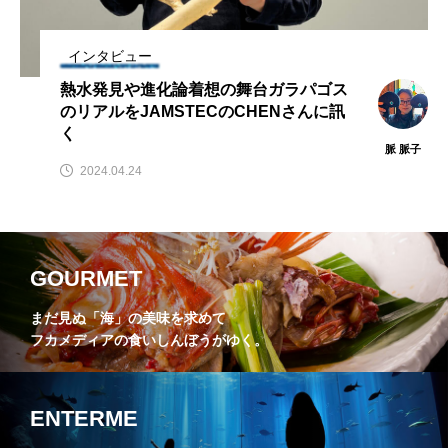
インタビュー
熱水発見や進化論着想の舞台ガラパゴス
のリアルをJAMSTECのCHENさんに訊
く
脈 脈子
2024.04.24
GOURMET
まだ見ぬ「海」の美味を求めて
フカメディアの食いしんぼうがゆく。
ENTERME