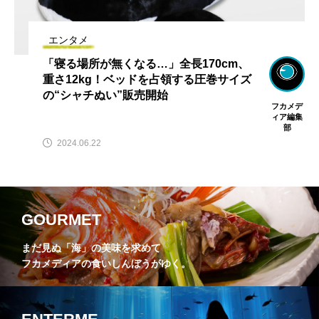
エンタメ
「寝る場所が無くなる…」全長170cm、
重さ12kg！ベッドを占領する圧巻サイズ
の“シャチぬい”販売開始
フカメデ
ィア編集
部
2024.06.22
GOURMET
まだ見ぬ「海」の美味を求めて
フカメディアの食いしんぼうがゆく。