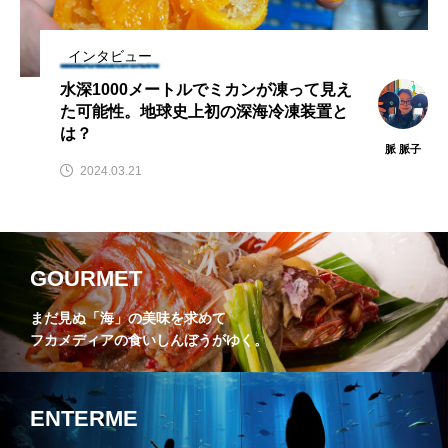
インタビュー
水深1000メートルでミカンが凍って見え
た可能性。地球史上初の深海冷凍装置と
は？
脈 脈子
2024.03.21
GOURMET
まだ見ぬ「海」の美味を求めて
フカメディアの食いしんぼうがゆく。
ENTERME