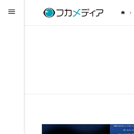
ジャーナル
研究船「みらい」