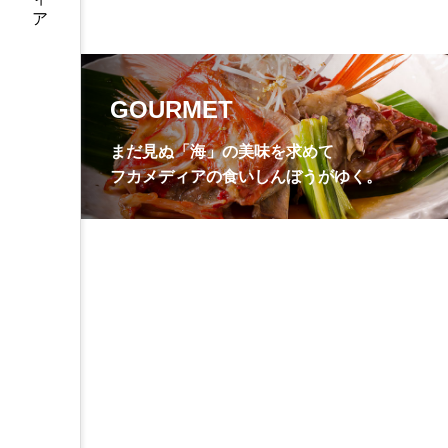
GOURMET
まだ見ぬ「海」の美味を求めて
フカメディアの食いしんぼうがゆく。