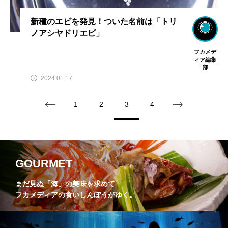
新種のエビを発見！ついた名前は「トリ
ノアシヤドリエビ」
フカメデ
ィア編集
部
2024.01.17
1
2
3
4
GOURMET
まだ見ぬ「海」の美味を求めて
フカメディアの食いしんぼうがゆく。