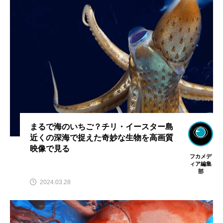
まるで海のいちご？チリ・イースター島
近くの深海で捉えた奇妙な生物を高画質
映像で見る
フカメデ
ィア編集
部
2024.03.28