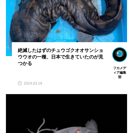
絶滅したはずのチュウゴクオオサンショ
ウウオの一種、日本で生きていたのが見
つかる
フカメデ
ィア編集
部
2024.03.19